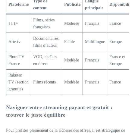
Type de
Langue
Plateforme
Publicité
Disponibilité
contenu
principale
Films, séries
TF1+
Modérée
Français
France
françaises
Documentaires,
Arte.tv
Faible
Multilingue
Europe
films d’auteur
Pluto TV
VOD, chaînes
France et
Modérée
Français
France
en direct
Europe
Rakuten
TV (section
Films récents
Modérée
Français
France
gratuite)
Naviguer entre streaming payant et gratuit :
trouver le juste équilibre
Pour profiter pleinement de la richesse des offres, il est stratégique de