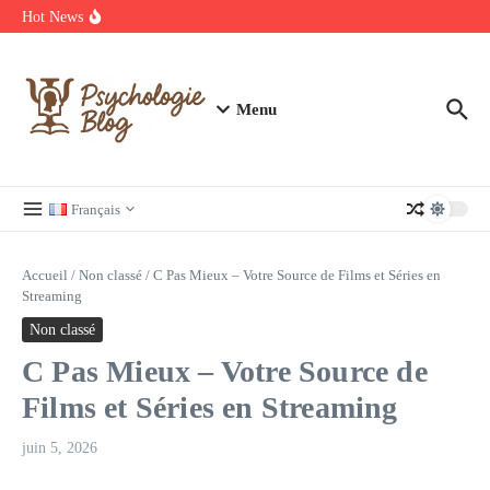
Aller au contenu
manquer
Hot News
Regardez Films et Séries en Streaming sur Wiflix
Guide complet des annuaires, tarifs et devis pour l’architecture en
France
Menu
Français
Accueil
/
Non classé
/
C Pas Mieux – Votre Source de Films et Séries en
Streaming
Non classé
C Pas Mieux – Votre Source de
Films et Séries en Streaming
juin 5, 2026