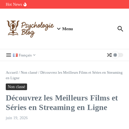
Annuaire des carreleurs en France : Prix et devis Carrelage
Aller au contenu
Hot News
Découvrez les meilleurs films et séries en streaming à ne pas
manquer
Regardez Films et Séries en Streaming sur Wiflix
Menu
Français
Accueil
/
Non classé
/
Découvrez les Meilleurs Films et Séries en Streaming
en Ligne
Non classé
Découvrez les Meilleurs Films et
Séries en Streaming en Ligne
juin 19, 2026