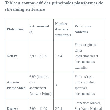
Tableau comparatif des principales plateformes de
streaming en France
Nombre
Prix mensuel
Principaux
Plateforme
d’écrans
(€)
contenus
simultanés
Films originaux,
séries
Netflix
7,99 – 21,99
1 à 4
internationales et
documentaires
exclusifs
6,99 (compris
Films, séries,
Amazon
dans
retransmissions
3
Prime Video
abonnement
sportives,
Amazon Prime)
documentaires
Franchises Marvel,
Disney+
5,99 – 11,99
2 à 4
Star Wars, National