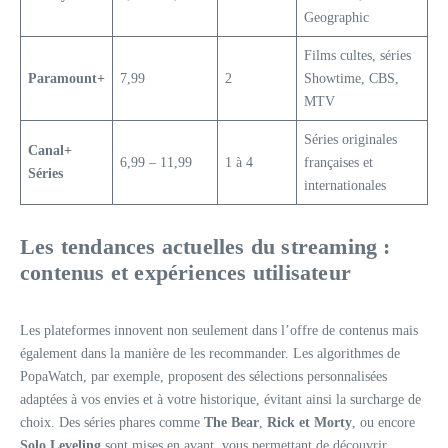
Geographic
Films cultes, séries
Paramount+
7,99
2
Showtime, CBS,
MTV
Séries originales
Canal+
6,99 – 11,99
1 à 4
françaises et
Séries
internationales
Les tendances actuelles du streaming :
contenus et expériences utilisateur
Les plateformes innovent non seulement dans l’offre de contenus mais
également dans la manière de les recommander. Les algorithmes de
PopaWatch, par exemple, proposent des sélections personnalisées
adaptées à vos envies et à votre historique, évitant ainsi la surcharge de
choix. Des séries phares comme
The Bear
,
Rick et Morty
, ou encore
Solo Leveling
sont mises en avant, vous permettant de découvrir