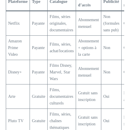
Plateforme
Type
Catalogue
Publicité
d’accès
mul
Films, séries
Non
Abonnement
Netflix
Payante
originales,
(formules
Oui
mensuel
documentaires
sans pub)
Amazon
Abonnement
Films, séries,
Prime
Payante
+ options à
Non
Oui
achat/locations
Video
la carte
Films Disney,
Abonnement
Disney+
Payante
Marvel, Star
Non
Oui
mensuel
Wars
Films,
Gratuit sans
Fra
Arte
Gratuite
documentaires
Oui
inscription
all
culturels
Films, séries,
Gratuit sans
Pri
Pluto TV
Gratuite
chaînes
Oui
inscription
fran
thématiques