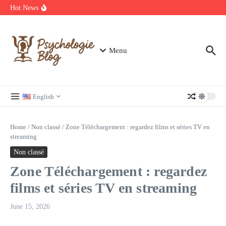
Skip to content
manquer
Hot News
Regardez Films et Séries en Streaming sur Wiflix
Guide complet des annuaires, tarifs et devis pour l’architecture en
France
Menu
English
Home
/
Non classé
/
Zone Téléchargement : regardez films et séries TV en
streaming
Non classé
Zone Téléchargement : regardez
films et séries TV en streaming
June 15, 2026