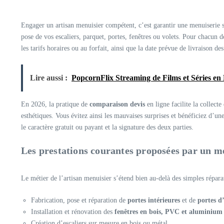
Engager un artisan menuisier compétent, c’est garantir une menuiserie su
pose de vos escaliers, parquet, portes, fenêtres ou volets. Pour chacun de
les tarifs horaires ou au forfait, ainsi que la date prévue de livraison de
Lire aussi :
PopcornFlix Streaming de Films et Séries en
En 2026, la pratique de
comparaison devis
en ligne facilite la collect
esthétiques. Vous évitez ainsi les mauvaises surprises et bénéficiez d’un
le caractère gratuit ou payant et la signature des deux parties.
Les prestations courantes proposées par un m
Le métier de l’artisan menuisier s’étend bien au-delà des simples répara
Fabrication, pose et réparation de
portes intérieures
et de
portes d’
Installation et rénovation des
fenêtres en bois, PVC et aluminium
Création d’escaliers sur mesure en bois ou métal