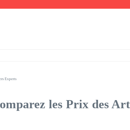
uer
France
ers Experts
omparez les Prix des Art