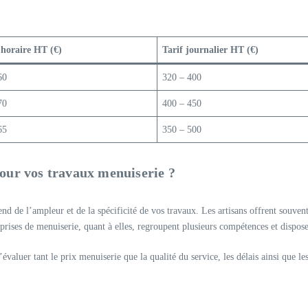
 horaire HT (€)
Tarif journalier HT (€)
60
320 – 400
70
400 – 450
65
350 – 500
pour vos travaux menuiserie ?
nd de l’ampleur et de la spécificité de vos travaux. Les artisans offrent souvent
prises de menuiserie, quant à elles, regroupent plusieurs compétences et dispose
valuer tant le prix menuiserie que la qualité du service, les délais ainsi que l