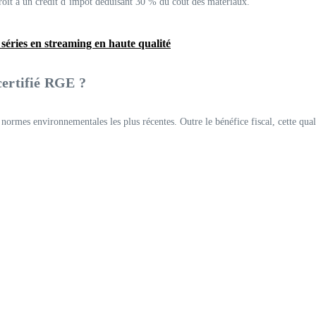
roit à un crédit d’impôt déduisant 30 % du coût des matériaux.
séries en streaming en haute qualité
certifié RGE ?
ormes environnementales les plus récentes. Outre le bénéfice fiscal, cette qualif