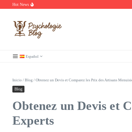
Saltar al contenido
Hot News
Découvrez les meilleurs films et séries en streaming à ne pas manq
Regardez Films et Séries en Streaming sur Wiflix
Guide complet des annuaires, tarifs et devis pour l’architecture en 
Español
Inicio
/
Blog
/
Obtenez un Devis et Comparez les Prix des Artisans Menuisi
Blog
Obtenez un Devis et C
Experts