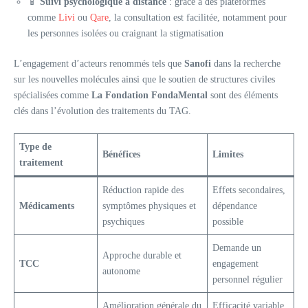
📱
Suivi psychologique à distance
: grâce à des plateformes
comme
Livi
ou
Qare
, la consultation est facilitée, notamment pour
les personnes isolées ou craignant la stigmatisation
L’engagement d’acteurs renommés tels que
Sanofi
dans la recherche
sur les nouvelles molécules ainsi que le soutien de structures civiles
spécialisées comme
La Fondation FondaMental
sont des éléments
clés dans l’évolution des traitements du TAG.
Type de
Bénéfices
Limites
traitement
Réduction rapide des
Effets secondaires,
Médicaments
symptômes physiques et
dépendance
psychiques
possible
Demande un
Approche durable et
TCC
engagement
autonome
personnel régulier
Amélioration générale du
Efficacité variable