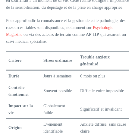
en souffrirait à un moment de sa vie. Cette réalité souligne l’importance
de la sensibilisation, du dépistage et de la prise en charge appropriée.
Pour approfondir la connaissance et la gestion de cette pathologie, des
ressources fiables sont disponibles, notamment sur
Psychologie
Magazine
ou via des acteurs de terrain comme
AP-HP
qui assurent un
suivi médical spécialisé.
Trouble anxieux
Critère
Stress ordinaire
généralisé
Durée
Jours à semaines
6 mois ou plus
Contrôle
Souvent possible
Difficile voire impossible
émotionnel
Impact sur la
Globalement
Significatif et invalidant
vie
faible
Événement
Anxiété diffuse, sans cause
Origine
identifiable
claire