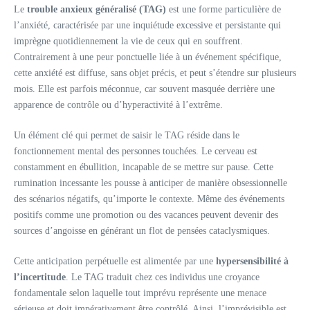
Le
trouble anxieux généralisé (TAG)
est une forme particulière de
l’anxiété, caractérisée par une inquiétude excessive et persistante qui
imprègne quotidiennement la vie de ceux qui en souffrent.
Contrairement à une peur ponctuelle liée à un événement spécifique,
cette anxiété est diffuse, sans objet précis, et peut s’étendre sur plusieurs
mois. Elle est parfois méconnue, car souvent masquée derrière une
apparence de contrôle ou d’hyperactivité à l’extrême.
Un élément clé qui permet de saisir le TAG réside dans le
fonctionnement mental des personnes touchées. Le cerveau est
constamment en ébullition, incapable de se mettre sur pause. Cette
rumination incessante les pousse à anticiper de manière obsessionnelle
des scénarios négatifs, qu’importe le contexte. Même des événements
positifs comme une promotion ou des vacances peuvent devenir des
sources d’angoisse en générant un flot de pensées cataclysmiques.
Cette anticipation perpétuelle est alimentée par une
hypersensibilité à
l’incertitude
. Le TAG traduit chez ces individus une croyance
fondamentale selon laquelle tout imprévu représente une menace
sérieuse et doit impérativement être contrôlé. Ainsi, l’imprévisible est