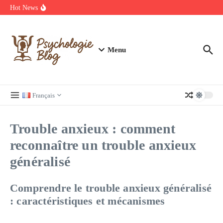
Aller au contenu
manquer
Hot News
Regardez Films et Séries en Streaming sur Wiflix
Guide complet des annuaires, tarifs et devis pour l’architecture en
France
Menu
Français
Trouble anxieux : comment
reconnaître un trouble anxieux
généralisé
Comprendre le trouble anxieux généralisé
: caractéristiques et mécanismes