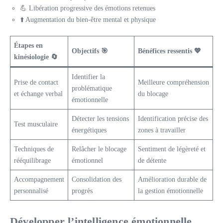
💪 Libération progressive des émotions retenues
⬆️ Augmentation du bien-être mental et physique
Étapes en
Objectifs 🎯
Bénéfices ressentis 💖
kinésiologie 🔄
Identifier la
Prise de contact
Meilleure compréhension
problématique
et échange verbal
du blocage
émotionnelle
Détecter les tensions
Identification précise des
Test musculaire
énergétiques
zones à travailler
Techniques de
Relâcher le blocage
Sentiment de légèreté et
rééquilibrage
émotionnel
de détente
Accompagnement
Consolidation des
Amélioration durable de
personnalisé
progrès
la gestion émotionnelle
Développer l’intelligence émotionnelle