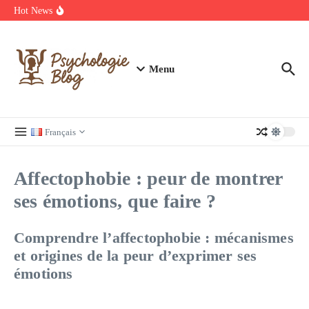
Annuaire des carreleurs en France : Prix et devis Carrelage
Aller au contenu
Hot News
Découvrez les meilleurs films et séries en streaming à ne pas
manquer
Regardez Films et Séries en Streaming sur Wiflix
Menu
Français
Affectophobie : peur de montrer
ses émotions, que faire ?
Comprendre l’affectophobie : mécanismes
et origines de la peur d’exprimer ses
émotions