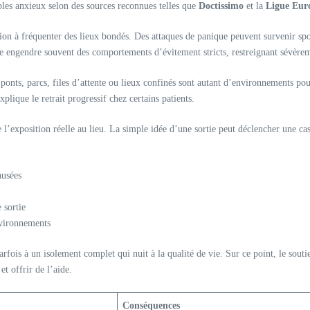
bles anxieux selon des sources reconnues telles que
Doctissimo
et la
Ligue Eur
on à fréquenter des lieux bondés. Des attaques de panique peuvent survenir sp
ce engendre souvent des comportements d’évitement stricts, restreignant sévèrem
ponts, parcs, files d’attente ou lieux confinés sont autant d’environnements pouv
plique le retrait progressif chez certains patients.
l’exposition réelle au lieu. La simple idée d’une sortie peut déclencher une cas
ausées
 sortie
nvironnements
arfois à un isolement complet qui nuit à la qualité de vie. Sur ce point, le sout
t offrir de l’aide.
Conséquences