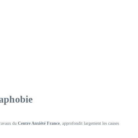
raphobie
 travaux du
Centre Anxiété France
, approfondit largement les causes