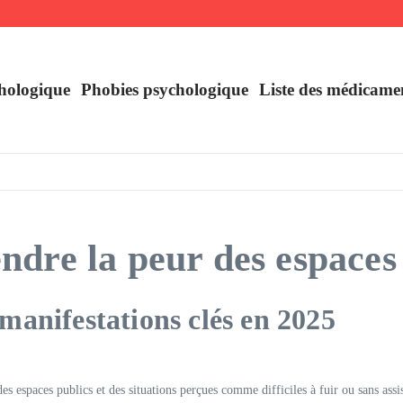
uer
France
hologique
Phobies psychologique
Liste des médicame
re la peur des espaces p
anifestations clés en 2025
des espaces publics et des situations perçues comme difficiles à fuir ou sans a