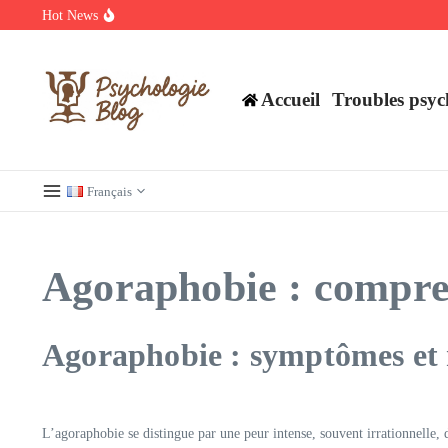
Aller au contenu
Hot News
Découvrez les meilleurs films et séries en streaming à ne pas manq
Regardez Films et Séries en Streaming sur Wiflix
Guide complet des annuaires, tarifs et devis pour l’architecture en 
Accueil
Troubles psyc
Français
Agoraphobie : comprend
Agoraphobie : symptômes et m
L’agoraphobie se distingue par une peur intense, souvent irrationnelle, 