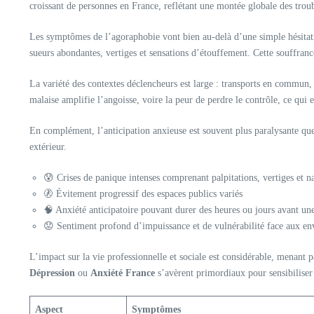
croissant de personnes en France, reflétant une montée globale des trou
Les symptômes de l’agoraphobie vont bien au-delà d’une simple hésitati
sueurs abondantes, vertiges et sensations d’étouffement. Cette souffran
La variété des contextes déclencheurs est large : transports en commun, 
malaise amplifie l’angoisse, voire la peur de perdre le contrôle, ce qui ex
En complément, l’anticipation anxieuse est souvent plus paralysante que 
extérieur.
😰 Crises de panique intenses comprenant palpitations, vertiges et n
🚷 Évitement progressif des espaces publics variés
🧠 Anxiété anticipatoire pouvant durer des heures ou jours avant une
😟 Sentiment profond d’impuissance et de vulnérabilité face aux e
L’impact sur la vie professionnelle et sociale est considérable, menant p
Dépression
ou
Anxiété France
s’avèrent primordiaux pour sensibiliser e
Aspect
Symptômes