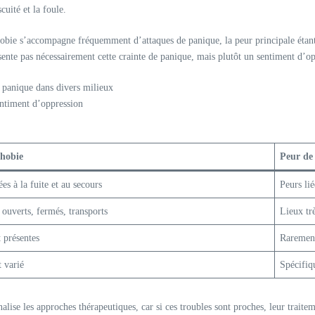
cuité et la foule.
obie s’accompagne fréquemment d’attaques de panique, la peur principale étant 
ésente pas nécessairement cette crainte de panique, mais plutôt un sentiment d’o
e panique dans divers milieux
entiment d’oppression
hobie
Peur de 
ées à la fuite et au secours
Peurs lié
 ouverts, fermés, transports
Lieux tr
 présentes
Rarement
t varié
Spécifiq
nnalise les approches thérapeutiques, car si ces troubles sont proches, leur trait