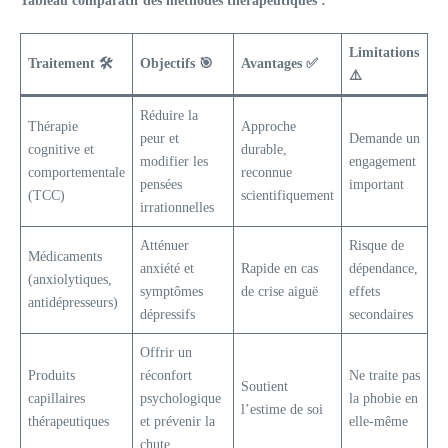
Tableau comparatif des méthodes thérapeutiques :
Limitations
Traitement 🛠️
Objectifs 🎯
Avantages ✅
⚠️
Réduire la
Thérapie
Approche
peur et
Demande un
cognitive et
durable,
modifier les
engagement
comportementale
reconnue
pensées
important
(TCC)
scientifiquement
irrationnelles
Atténuer
Risque de
Médicaments
anxiété et
Rapide en cas
dépendance,
(anxiolytiques,
symptômes
de crise aiguë
effets
antidépresseurs)
dépressifs
secondaires
Offrir un
Produits
réconfort
Ne traite pas
Soutient
capillaires
psychologique
la phobie en
l’estime de soi
thérapeutiques
et prévenir la
elle-même
chute