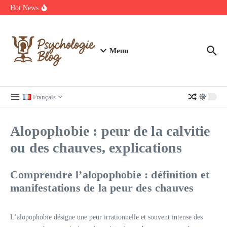
Aller au contenu
manquer
Hot News
Regardez Films et Séries en Streaming sur Wiflix
Guide complet des annuaires, tarifs et devis pour l’architecture en
France
Menu
Français
Alopophobie : peur de la calvitie
ou des chauves, explications
Comprendre l’alopophobie : définition et
manifestations de la peur des chauves
L’alopophobie désigne une peur irrationnelle et souvent intense des