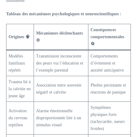
imminente.
Tableau des mécanismes psychologiques et neuroscientifiques :
Conséquences
Mécanismes déclenchants
Origines 🧠
comportementales
⚙️
🔄
Modèles
Transmission inconsciente
Comportements
familiaux
des peurs via l’éducation et
d’évitement et
répétés
l’exemple parental
anxiété anticipative
Trauma lié à
Association entre souvenir
Phobie persistante et
la calvitie en
négatif et calvitie
réactions de panique
jeune âge
Symptômes
Activation
Alarme émotionnelle
physiques forts
du cerveau
disproportionnée liée à un
(tachycardie, sueurs
reptilien
stimulus visuel
froides)