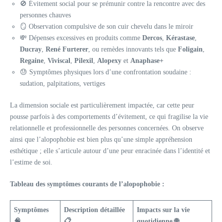
🚫 Évitement social pour se prémunir contre la rencontre avec des
personnes chauves
🪞 Observation compulsive de son cuir chevelu dans le miroir
💸 Dépenses excessives en produits comme
Dercos
,
Kérastase
,
Ducray
,
René Furterer
, ou remèdes innovants tels que
Foligain
,
Regaine
,
Viviscal
,
Pilexil
,
Alopexy
et
Anaphase+
😓 Symptômes physiques lors d’une confrontation soudaine :
sudation, palpitations, vertiges
La dimension sociale est particulièrement impactée, car cette peur
pousse parfois à des comportements d’évitement, ce qui fragilise la vie
relationnelle et professionnelle des personnes concernées. On observe
ainsi que l’alopophobie est bien plus qu’une simple appréhension
esthétique ; elle s’articule autour d’une peur enracinée dans l’identité et
l’estime de soi.
Tableau des symptômes courants de l’alopophobie :
Symptômes
Description détaillée
Impacts sur la vie
🧠
📋
quotidienne 🌐