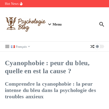
Aller au contenu
manquer
Hot News
Regardez Films et Séries en Streaming sur Wiflix
Guide complet des annuaires, tarifs et devis pour l’architecture en
France
Menu
Français
Cyanophobie : peur du bleu,
quelle en est la cause ?
Comprendre la cyanophobie : la peur
intense du bleu dans la psychologie des
troubles anxieux