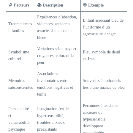
🔎 Facteurs
📚 Description
🎯 Exemple
Expériences d’abandon,
Enfant associant bleu de
Traumatismes
violences, accidents
l’uniforme d’un
infantiles
associés à une couleur
agresseur au danger
bleue
Variations selon pays et
Symbolisme
Bleu symbole de deuil
croyances, colorant la
culturel
en Iran
peur
Associations
Mémoires
involontaires entre
Souvenirs émotionnels
subconscientes
émotions négatives et
liés à une nuance de bleu
teinte
Personnes à tendance
Personnalité
Imagination fertile,
anxieuse ou
et
hypersensibilité,
hypersensible
vulnérabilité
troubles anxieux
développant
psychique
préexistants
cyanophobie