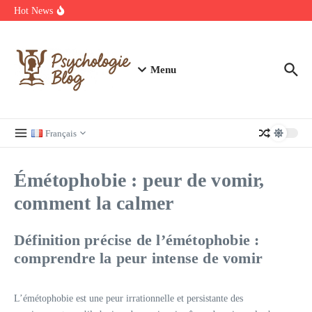
Aller au contenu
manquer
Hot News
Regardez Films et Séries en Streaming sur Wiflix
Guide complet des annuaires, tarifs et devis pour l’architecture en
France
Menu
Français
Émétophobie : peur de vomir,
comment la calmer
Définition précise de l’émétophobie :
comprendre la peur intense de vomir
L’émétophobie est une peur irrationnelle et persistante des