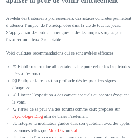
apaiser la peur de vomir efficacement
Au-delà des traitements professionnels, des astuces concrètes permettent
d’atténuer l’impact de l’émétophobie dans la vie de tous les jours.
S’appuyer sur des outils numériques et des techniques simples peut
favoriser un mieux-être notable.
Voici quelques recommandations qui se sont avérées efficaces :
📅 Établir une routine alimentaire stable pour éviter les inquiétudes
liées à l’estomac
👐 Pratiquer la respiration profonde dès les premiers signes
d’angoisse
📵 Limiter l’exposition à des contenus visuels ou sonores évoquant
le vomi
📞 Parler de sa peur via des forums comme ceux proposés sur
Psychologie Blog
afin de briser l’isolement
🧘‍♀️ Intégrer la méditation guidée dans son quotidien avec des applis
reconnues telles que
MindDay
ou
Calm
🚶‍♂️ Faire de l’exercice physique régulier adapté pour diminuer le