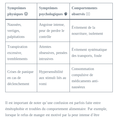
Symptômes
Symptômes
Comportements
physiques 🤢
psychologiques 🧠
observés 🚶‍♂️
Naussées,
Angoisse intense,
Évitement de la
vertiges,
peur de perdre le
nourriture, isolement
palpitations
contrôle
Transpiration
Attentes
Évitement systématique
excessive,
obsessives, pensées
des transports, foule
tremblements
intrusives
Consommation
Crises de panique
Hypersensibilité
compulsive de
en cas de
aux stimuli liés au
médicaments anti-
déclenchement
vomi
nauséeux
Il est important de noter qu’une confusion est parfois faite entre
émétophobie et troubles du comportement alimentaire. Par exemple,
lorsque le refus de manger est motivé par la peur intense d’être