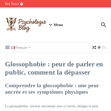
Aller au contenu
manquer
Hot News
Regardez Films et Séries en Streaming sur Wiflix
Guide complet des annuaires, tarifs et devis pour l’architecture en
France
Menu
Français
Glossophobie : peur de parler en
public, comment la dépasser
Comprendre la glossophobie : une peur
ancrée et ses symptômes physiques
La glossophobie, souvent méconnue sous ce terme, désigne la peur