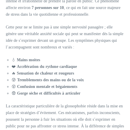
intense et irrationnelle de prendre la parole en public. Ce phénomène
affecte environ
7 personnes sur 10
, ce qui en fait une source majeure
de stress dans la vie quotidienne et professionnelle.
Cette peur ne se limite pas à une simple nervosité passagère ; elle
génère une véritable anxiété sociale qui peut se manifester dès la simple
idée de s’exprimer devant un groupe. Les symptômes physiques qui
l’accompagnent sont nombreux et variés :
💧
Mains moites
❤️
Accélération du rythme cardiaque
🔥
Sensation de chaleur et rougeurs
😰
Tremblements des mains ou de la voix
😵
Confusion mentale et bégaiements
😨
Gorge sèche et difficultés à articuler
La caractéristique particulière de la glossophobie réside dans la mise en
place de stratégies d’évitement. Ces mécanismes, parfois inconscients,
poussent la personne à fuir les situations où elle doit s’exprimer en
public pour ne pas affronter ce stress intense. À la différence de simples