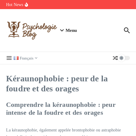
Aller au contenu
manquer
Hot News
Regardez Films et Séries en Streaming sur Wiflix
Guide complet des annuaires, tarifs et devis pour l’architecture en
France
Menu
Français
Kéraunophobie : peur de la
foudre et des orages
Comprendre la kéraunophobie : peur
intense de la foudre et des orages
La kéraunophobie, également appelée brontophobie ou astraphobie