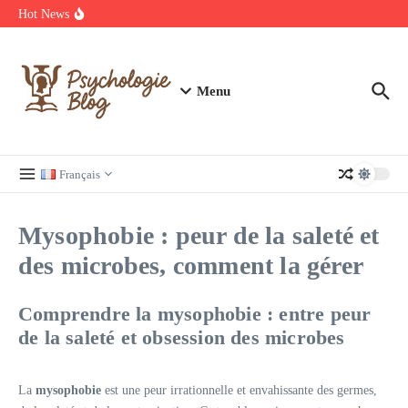
Aller au contenu
manquer
Hot News
Regardez Films et Séries en Streaming sur Wiflix
Guide complet des annuaires, tarifs et devis pour l’architecture en
France
Menu
Français
Mysophobie : peur de la saleté et
des microbes, comment la gérer
Comprendre la mysophobie : entre peur
de la saleté et obsession des microbes
La
mysophobie
est une peur irrationnelle et envahissante des germes,