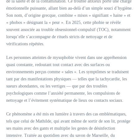
de la saleté et de la contamination. Ce trouble anxieux porte une charge
émotionnelle puissante, allant bien au-delà d’un simple souci d’hygiène.
Son nom, d’origine grecque, combine « misos » signifiant « haine » et
« phobos » désignant la « peur ». En 2025, cette phobie se révèle
souvent associée au trouble obsessionnel-compulsif (TOC), notamment
lorsqu’elle s’accompagne de rituels stricts de nettoyage et de
vérifications répétées.
Les personnes atteintes de mysophobie vivent dans une appréhension
quasi constante, redoutant tout contact avec des surfaces ou
environnements perçus comme « sales ». Les symptômes se traduisent
tant par des manifestations physiques — telles que la tachycardie, les
sueurs abondantes, ou les vertiges — que par des troubles
psychologiques comme l’anxiété permanente, les compulsions de
nettoyage et l’évitement systématique de lieux ou contacts sociaux.
Ce phénomène a été mis en lumière à travers des cas emblématiques,
tels que celui de Mathilde, qui avant même de sortir de son lit, protège
ses mains avec des gants et multiplie les gestes de désinfection
intensive. Traitée au quotidien avec du savon de Marseille, du