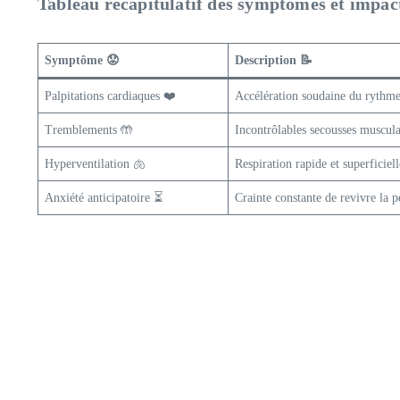
Tableau récapitulatif des symptômes et impac
Symptôme 😟
Description 📝
Palpitations cardiaques ❤️
Accélération soudaine du rythme
Tremblements 🤲
Incontrôlables secousses muscula
Hyperventilation 🫁
Respiration rapide et superficiell
Anxiété anticipatoire ⏳
Crainte constante de revivre la p