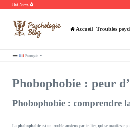
Aller au contenu
Hot News
Découvrez les meilleurs films et séries en streaming à ne pas manq
Regardez Films et Séries en Streaming sur Wiflix
Guide complet des annuaires, tarifs et devis pour l’architecture en 
Accueil
Troubles psyc
Français
Phobophobie : peur d’a
Phobophobie : comprendre la 
La
phobophobie
est un trouble anxieux particulier, qui se manifeste pa