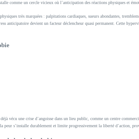
talle comme un cercle vicieux où l’anticipation des réactions physiques et émot
physiques très marquées : palpitations cardiaques, sueurs abondantes, trembleme
s anticipatoire devient un facteur déclencheur quasi permanent. Cette hypervigi
obie
 a déjà vécu une crise d’angoisse dans un lieu public, comme un centre commerci
e la peur s’installe durablement et limite progressivement la liberté d’action, p