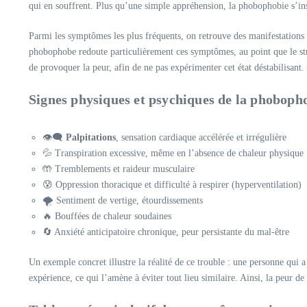
qui en souffrent. Plus qu’une simple appréhension, la phobophobie s’ins
Parmi les symptômes les plus fréquents, on retrouve des manifestations 
phobophobe redoute particulièrement ces symptômes, au point que le stres
de provoquer la peur, afin de ne pas expérimenter cet état déstabilisant.
Signes physiques et psychiques de la phoboph
👁️‍🗨️
Palpitations
, sensation cardiaque accélérée et irrégulière
💦 Transpiration excessive, même en l’absence de chaleur physique
🤲 Tremblements et raideur musculaire
😰 Oppression thoracique et difficulté à respirer (hyperventilation)
🌪️ Sentiment de vertige, étourdissements
🔥 Bouffées de chaleur soudaines
🔄 Anxiété anticipatoire chronique, peur persistante du mal-être
Un exemple concret illustre la réalité de ce trouble : une personne qui
expérience, ce qui l’amène à éviter tout lieu similaire. Ainsi, la peur d