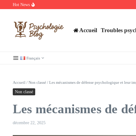
Aller au contenu
Hot News
Découvrez les meilleurs films et séries en streaming à ne pas manq
Regardez Films et Séries en Streaming sur Wiflix
Guide complet des annuaires, tarifs et devis pour l’architecture en 
Accueil
Troubles psyc
Français
Accueil
/
Non classé
/
Les mécanismes de défense psychologique et leur i
Non classé
Les mécanismes de déf
décembre 22, 2025