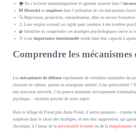
🌪️ Ils s’activent automatiquement et agissent souvent dans l’
incons
🚧
Diversité
et
souplesse
dans l’utilisation de ces mécanismes favor
🔍 Répression, projection, rationalisation, déni ou encore formation 
⚠️ Leur emploi excessif ou rigide peut conduire à des troubles psychi
🧩 Identifier et comprendre ces stratégies psychologiques ouvre la 
💡 Leur
importance émotionnelle
réside dans leur capacité à ajust
Comprendre les mécanismes de
Les
mécanismes de défense
représentent de véritables sentinelles du p
clinicien en cabinet, parent ou enseignant attentif. Leur particularité ? 
une mauvaise nouvelle, l’un pourra plaisanter nerviquement (rationalisat
psychique – véritable priorité de notre esprit.
Dans le sillage de Freud puis Anna Freud, d’autres penseurs – comme Jean
souplesse dans le choix des stratégies, et non leur suppression, qui gara
chronique, à l’instar de la
personnalité évitante
ou de la
mégalomanie
où