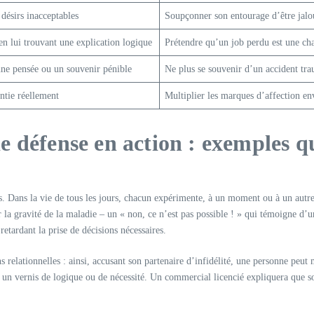
 désirs inacceptables
Soupçonner son entourage d’être jalo
en lui trouvant une explication logique
Prétendre qu’un job perdu est une cha
ne pensée ou un souvenir pénible
Ne plus se souvenir d’un accident tr
ntie réellement
Multiplier les marques d’affection en
 défense en action : exemples qu
s. Dans la vie de tous les jours, chacun expérimente, à un moment ou à un autre,
r la gravité de la maladie – un « non, ce n’est pas possible ! » qui témoigne d’
retardant la prise de décisions nécessaires.
ns relationnelles : ainsi, accusant son partenaire d’infidélité, une personne pe
nt un vernis de logique ou de nécessité. Un commercial licencié expliquera que s