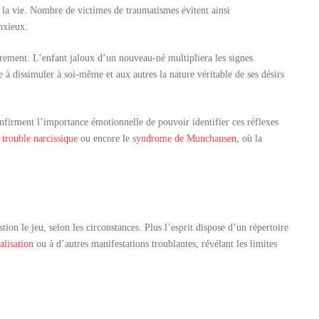
e la vie. Nombre de victimes de traumatismes évitent ainsi
nxieux.
ieurement. L’enfant jaloux d’un nouveau-né multipliera les signes
e à dissimuler à soi-même et aux autres la nature véritable de ses désirs
confirment l’importance émotionnelle de pouvoir identifier ces réflexes
u
trouble narcissique
ou encore le
syndrome de Munchausen
, où la
tion le jeu, selon les circonstances. Plus l’esprit dispose d’un répertoire
alisation
ou à d’autres manifestations troublantes, révélant les limites