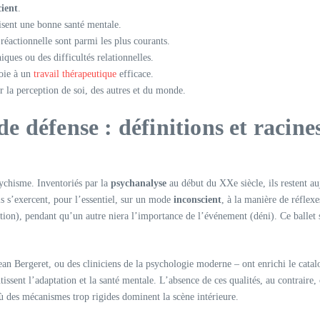
cient
.
isent une bonne santé mentale.
réactionnelle sont parmi les plus courants.
ques ou des difficultés relationnelles.
voie à un
travail thérapeutique
efficace.
er la perception de soi, des autres et du monde.
 défense : définitions et racine
sychisme. Inventoriés par la
psychanalyse
au début du XXe siècle, ils restent au
Ils s’exercent, pour l’essentiel, sur un mode
inconscient
, à la manière de réflex
ion), pendant qu’un autre niera l’importance de l’événement (déni). Ce ballet si
 Bergeret, ou des cliniciens de la psychologie moderne – ont enrichi le catalogue
ntissent l’adaptation et la santé mentale. L’absence de ces qualités, au contraire
 des mécanismes trop rigides dominent la scène intérieure.