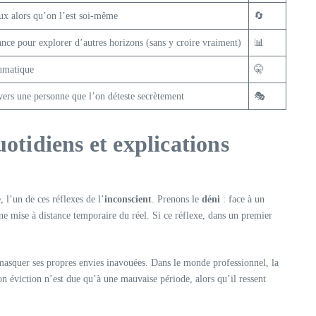
ux alors qu’on l’est soi-même
🔄
nce pour explorer d’autres horizons (sans y croire vraiment)
📊
aumatique
🤫
vers une personne que l’on déteste secrètement
🎭
otidiens et explications
 l’un de ces réflexes de l’
inconscient
. Prenons le
déni
: face à un
une mise à distance temporaire du réel. Si ce réflexe, dans un premier
ut masquer ses propres envies inavouées. Dans le monde professionnel, la
on éviction n’est due qu’à une mauvaise période, alors qu’il ressent