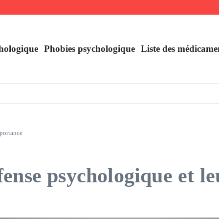
uer
France
hologique
Phobies psychologique
Liste des médicame
mportance
ense psychologique et l