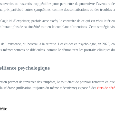
s souvenirs ou ressentis trop pénibles pour permettre de poursuivre l’aventure d
 prix parfois d’autres symptômes, comme des somatisations ou des troubles a
 s’agit ici d’exprimer, parfois avec excès, le contraire de ce qui est vécu intér
’autant plus de sa sincérité tout en le comblant d’attentions. Cette stratégie vis
ape de l’existence, du berceau à la retraite. Les études en psychologie, en 2025, 
les-mêmes sources de difficultés, comme le démontrent les portraits cliniques d
résilience psychologique
ection permet de traverser des tempêtes, le tout étant de pouvoir remettre en ques
e, la sclérose (utilisation toujours du même mécanisme) expose à des
états de déré
flix