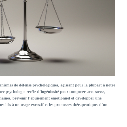
anismes de défense
psychologiques, agissant pour la plupart à notre
re psychologie recèle d’ingéniosité pour composer avec stress,
humaines, prévenir l’épuisement émotionnel et développer une
es liés à un usage excessif et les promesses thérapeutiques d’un