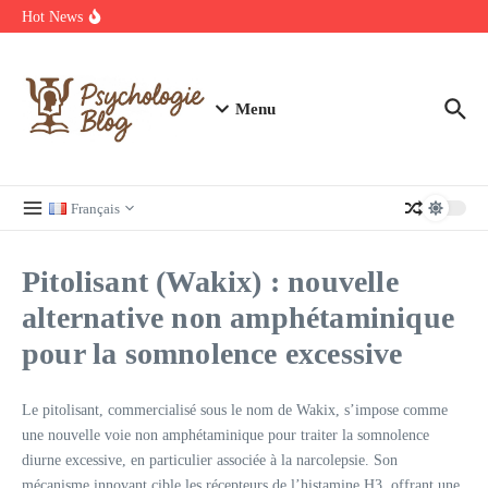
Aller au contenu
manquer
Hot News
Regardez Films et Séries en Streaming sur Wiflix
Guide complet des annuaires, tarifs et devis pour l’architecture en
France
Menu
Français
Pitolisant (Wakix) : nouvelle
alternative non amphétaminique
pour la somnolence excessive
Le pitolisant, commercialisé sous le nom de Wakix, s’impose comme
une nouvelle voie non amphétaminique pour traiter la somnolence
diurne excessive, en particulier associée à la narcolepsie. Son
mécanisme innovant cible les récepteurs de l’histamine H3, offrant une