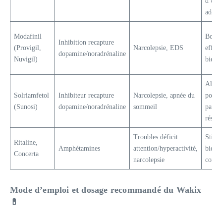
d’effe
addict
Modafinil
Bonn
Inhibition recapture
(Provigil,
Narcolepsie, EDS
effica
dopamine/noradrénaline
Nuvigil)
bien t
Alter
Solriamfetol
Inhibiteur recapture
Narcolepsie, apnée du
pour
(Sunosi)
dopamine/noradrénaline
sommeil
patien
résist
Troubles déficit
Stimu
Ritaline,
Amphétamines
attention/hyperactivité,
bien
Concerta
narcolepsie
connu
Mode d’emploi et dosage recommandé du Wakix
💊