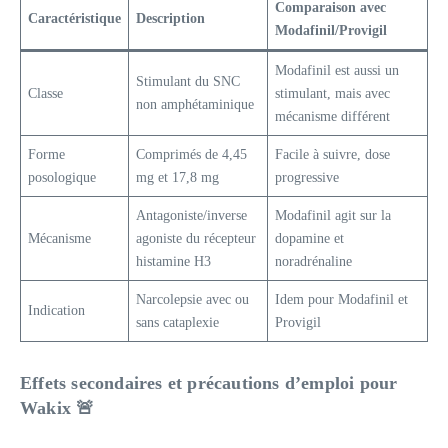
Comparaison avec
Caractéristique
Description
Modafinil/Provigil
Modafinil est aussi un
Stimulant du SNC
Classe
stimulant, mais avec
non amphétaminique
mécanisme différent
Forme
Comprimés de 4,45
Facile à suivre, dose
posologique
mg et 17,8 mg
progressive
Antagoniste/inverse
Modafinil agit sur la
Mécanisme
agoniste du récepteur
dopamine et
histamine H3
noradrénaline
Narcolepsie avec ou
Idem pour Modafinil et
Indication
sans cataplexie
Provigil
Effets secondaires et précautions d’emploi pour
Wakix 🚨