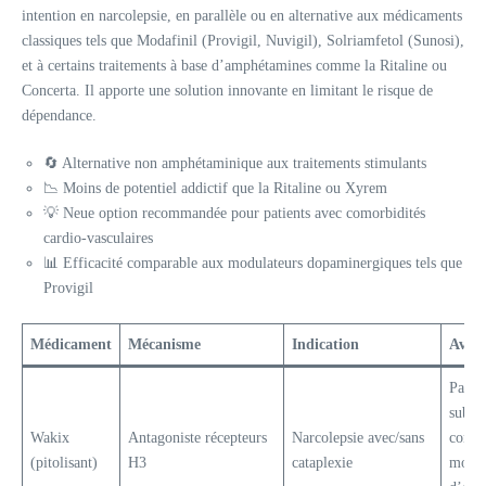
intention en narcolepsie, en parallèle ou en alternative aux médicaments
classiques tels que Modafinil (Provigil, Nuvigil), Solriamfetol (Sunosi),
et à certains traitements à base d’amphétamines comme la Ritaline ou
Concerta. Il apporte une solution innovante en limitant le risque de
dépendance.
🔄 Alternative non amphétaminique aux traitements stimulants
📉 Moins de potentiel addictif que la Ritaline ou Xyrem
💡 Neue option recommandée pour patients avec comorbidités
cardio-vasculaires
📊 Efficacité comparable aux modulateurs dopaminergiques tels que
Provigil
Médicament
Mécanisme
Indication
Avan
Pas d
subst
Wakix
Antagoniste récepteurs
Narcolepsie avec/sans
contrô
(pitolisant)
H3
cataplexie
moins