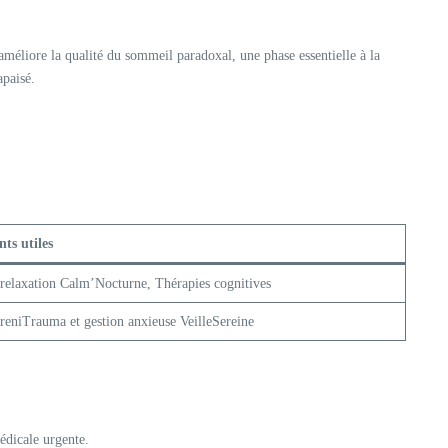
améliore la qualité du sommeil paradoxal, une phase essentielle à la
apaisé.
ts utiles
relaxation Calm’Nocturne, Thérapies cognitives
eniTrauma et gestion anxieuse VeilleSereine
médicale urgente.