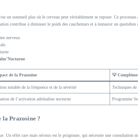
orise un sommeil plus où le cerveau peut véritablement se reposer. Ce processus 
ation contribue à diminuer le poids des cauchemars et à instaurer un quotidien 
tème nerveux.
ale.
iurne.
alm’Nocturne
.
pact de la Prazosine
💡 Complémen
ion notable de la fréquence et de la sévérité
Techniques de 
ation de l’activation adrénaline nocturne
Programme Ser
e la Prazosine ?
gue. Un effet rare mais sérieux est le priapisme, qui nécessite une consultation 