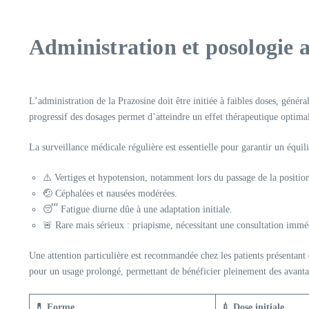
Administration et posologie 
L’administration de la Prazosine doit être initiée à faibles doses, géné
progressif des dosages permet d’atteindre un effet thérapeutique optimal
La surveillance médicale régulière est essentielle pour garantir un équili
⚠️ Vertiges et hypotension, notamment lors du passage de la positio
🤕 Céphalées et nausées modérées.
😴 Fatigue diurne dûe à une adaptation initiale.
🚨 Rare mais sérieux : priapisme, nécessitant une consultation immé
Une attention particulière est recommandée chez les patients présentant 
pour un usage prolongé, permettant de bénéficier pleinement des avanta
💊 Forme
💉 Dose initiale