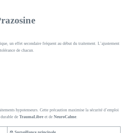
Prazosine
tique, un effet secondaire fréquent au début du traitement. L’ajustement
 tolérance de chacun.
traitements hypotenseurs. Cette précaution maximise la sécurité d’emploi
t durable de
TraumaLibre
et de
NeuroCalme
.
⚖️ Surveillance principale