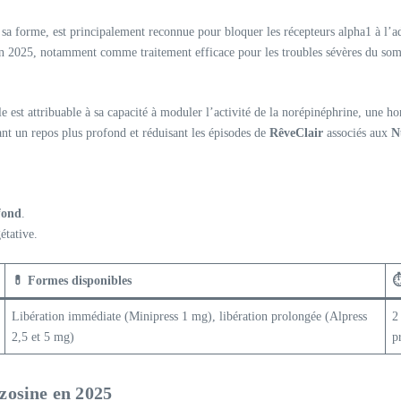
sa forme, est principalement reconnue pour bloquer les récepteurs alpha1 à l’a
ue en 2025, notamment comme traitement efficace pour les troubles sévères du so
le est attribuable à sa capacité à moduler l’activité de la norépinéphrine, une h
nt un repos plus profond et réduisant les épisodes de
RêveClair
associés aux
N
fond
.
étative.
💊 Formes disponibles
⏱
Libération immédiate (Minipress 1 mg), libération prolongée (Alpress
2
2,5 et 5 mg)
p
azosine en 2025