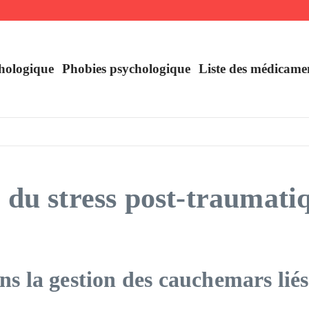
uer
France
hologique
Phobies psychologique
Liste des médicame
t du stress post-traumat
ans la gestion des cauchemars lié