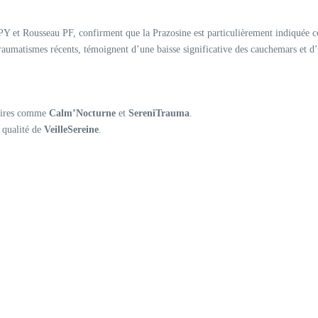
 PY et Rousseau PF, confirment que la Prazosine est particulièrement indiquée 
raumatismes récents, témoignent d’une baisse significative des cauchemars et d
taires comme
Calm’Nocturne
et
SereniTrauma
.
 qualité de
VeilleSereine
.