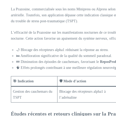
La Prazosine, commercialisée sous les noms Minipress ou Alpress selon 
artérielle. Toutefois, son application dépasse cette indication classiq
du trouble de stress post-traumatique (TSPT).
L’efficacité de la Prazosine sur les manifestations nocturnes de ce troub
nocturne. Cette action favorise un apaisement du système nerveux, offra
🌙 Blocage des récepteurs alpha1 réduisant la réponse au stress.
🛌 Amélioration significative de la qualité du sommeil paradoxal.
💤 Diminution des épisodes de cauchemars, favorisant le
ReposPro
🧠 Effets prolongés contribuant à une meilleure régulation neurovég
🎯 Indication
🛡️ Mode d’action
Gestion des cauchemars du
Blocage des récepteurs alpha1 à
TSPT
l’adrénaline
Études récentes et retours cliniques sur la Pr