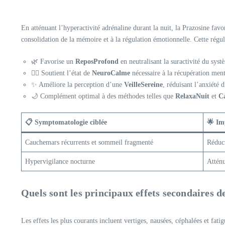
En atténuant l’hyperactivité adrénaline durant la nuit, la Prazosine fav
consolidation de la mémoire et à la régulation émotionnelle. Cette régul
🌿 Favorise un
ReposProfond
en neutralisant la suractivité du sys
🧘‍♂️ Soutient l’état de
NeuroCalme
nécessaire à la récupération ment
✨ Améliore la perception d’une
VeilleSereine
, réduisant l’anxiété d
🌙 Complément optimal à des méthodes telles que
RelaxaNuit
et
C
📋 Symptomatologie ciblée
🌟 Im
Cauchemars récurrents et sommeil fragmenté
Réduct
Hypervigilance nocturne
Atténu
Quels sont les principaux effets secondaires d
Les effets les plus courants incluent vertiges, nausées, céphalées et fati