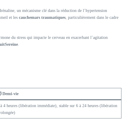
drénaline, un mécanisme clé dans la réduction de l’hypertension
mmeil et les
cauchemars traumatiques
, particulièrement dans le cadre
ormone du stress qui impacte le cerveau en exacerbant l’agitation
uitSereine
.
️ Demi-vie
 à 4 heures (libération immédiate), stable sur 6 à 24 heures (libération
rolongée)