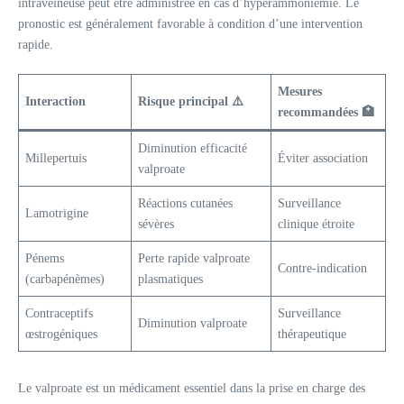
intraveineuse peut être administrée en cas d’hyperammoniémie. Le
pronostic est généralement favorable à condition d’une intervention
rapide.
Mesures
Interaction
Risque principal ⚠️
recommandées 🏥
Diminution efficacité
Millepertuis
Éviter association
valproate
Réactions cutanées
Surveillance
Lamotrigine
sévères
clinique étroite
Pénems
Perte rapide valproate
Contre-indication
(carbapénèmes)
plasmatiques
Contraceptifs
Surveillance
Diminution valproate
œstrogéniques
thérapeutique
Le valproate est un médicament essentiel dans la prise en charge des