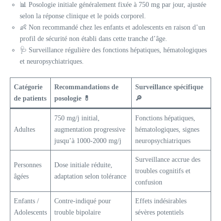
📊 Posologie initiale généralement fixée à 750 mg par jour, ajustée
selon la réponse clinique et le poids corporel.
👶 Non recommandé chez les enfants et adolescents en raison d’un
profil de sécurité non établi dans cette tranche d’âge.
🩺 Surveillance régulière des fonctions hépatiques, hématologiques
et neuropsychiatriques.
Catégorie
Recommandations de
Surveillance spécifique
de patients
posologie 💊
🔎
750 mg/j initial,
Fonctions hépatiques,
Adultes
augmentation progressive
hématologiques, signes
jusqu’à 1000-2000 mg/j
neuropsychiatriques
Surveillance accrue des
Personnes
Dose initiale réduite,
troubles cognitifs et
âgées
adaptation selon tolérance
confusion
Enfants /
Contre-indiqué pour
Effets indésirables
Adolescents
trouble bipolaire
sévères potentiels