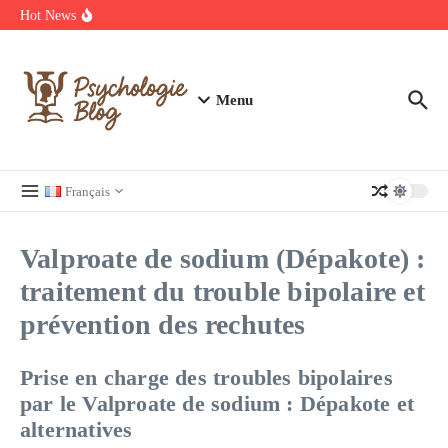
Aller au contenu
manquer
Hot News
Regardez Films et Séries en Streaming sur Wiflix
Guide complet des annuaires, tarifs et devis pour l’architecture en
France
Menu
Français
Valproate de sodium (Dépakote) :
traitement du trouble bipolaire et
prévention des rechutes
Prise en charge des troubles bipolaires
par le Valproate de sodium : Dépakote et
alternatives