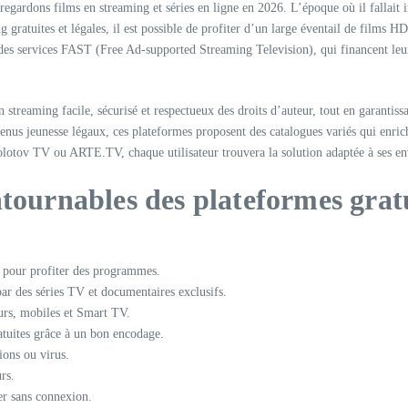
 regardons films en streaming et séries en ligne en 2026. L’époque où il falla
 gratuites et légales, il est possible de profiter d’un large éventail de films
es services FAST (Free Ad-supported Streaming Television), qui financent leurs 
n streaming facile, sécurisé et respectueux des droits d’auteur, tout en garantis
enus jeunesse légaux, ces plateformes proposent des catalogues variés qui enri
tov TV ou ARTE.TV, chaque utilisateur trouvera la solution adaptée à ses envie
tournables des plateformes gratu
e pour profiter des programmes.
par des séries TV et documentaires exclusifs.
urs, mobiles et Smart TV.
atuites grâce à un bon encodage.
ions ou virus.
rs.
er sans connexion.