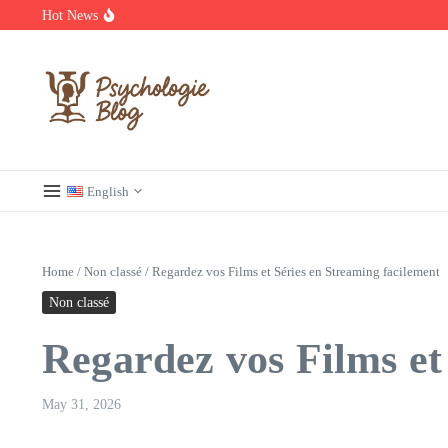
Skip to content
Hot News
Découvrez les meilleurs films et séries en streaming à ne pas manq
Regardez Films et Séries en Streaming sur Wiflix
Guide complet des annuaires, tarifs et devis pour l’architecture en 
English
Home
/
Non classé
/
Regardez vos Films et Séries en Streaming facilement
Non classé
Regardez vos Films et
May 31, 2026