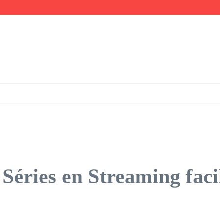
uer
France
 Séries en Streaming fac