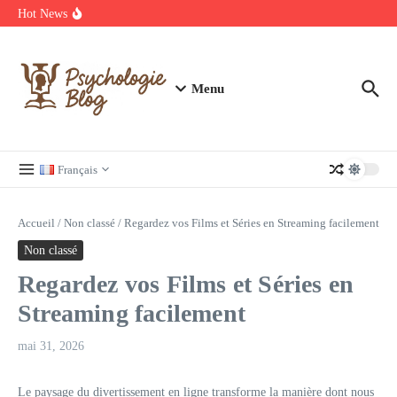
Aller au contenu
manquer
Hot News
Regardez Films et Séries en Streaming sur Wiflix
Guide complet des annuaires, tarifs et devis pour l’architecture en
France
Menu
Français
Accueil
/
Non classé
/
Regardez vos Films et Séries en Streaming facilement
Non classé
Regardez vos Films et Séries en
Streaming facilement
mai 31, 2026
Le paysage du divertissement en ligne transforme la manière dont nous