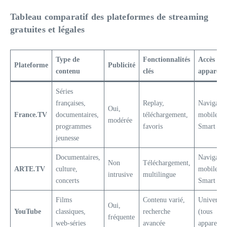
Tableau comparatif des plateformes de streaming
gratuites et légales
Type de
Fonctionnalités
Accès sur
Plateforme
Publicité
contenu
clés
appareils
Séries
françaises,
Replay,
Navigateu
Oui,
France.TV
documentaires,
téléchargement,
mobiles,
modérée
programmes
favoris
Smart TV
jeunesse
Documentaires,
Navigateu
Non
Téléchargement,
ARTE.TV
culture,
mobiles,
intrusive
multilingue
concerts
Smart TV
Films
Contenu varié,
Universel
Oui,
YouTube
classiques,
recherche
(tous
fréquente
web-séries
avancée
appareils)