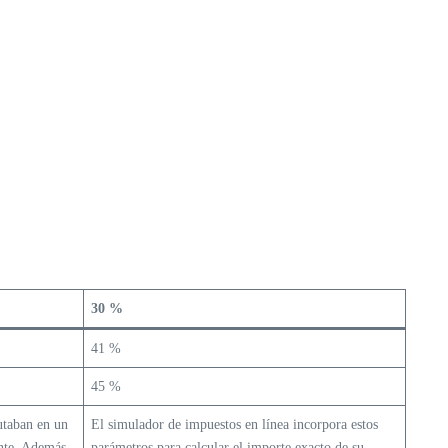
30 %
41 %
45 %
butaban en un
El simulador de impuestos en línea incorpora estos
ente. Además,
parámetros para calcular el importe exacto de su