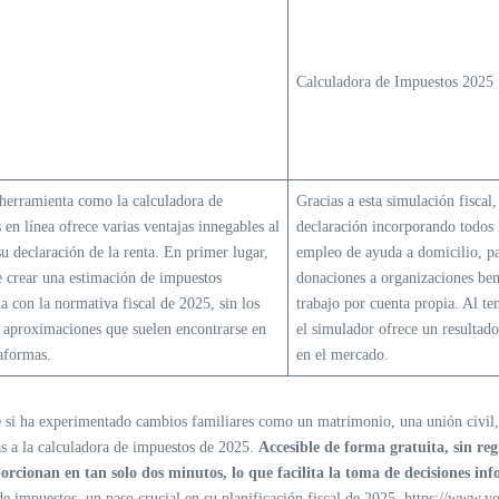
Calculadora de Impuestos 2025
herramienta como la calculadora de
Gracias a esta simulación fiscal
 en línea ofrece varias ventajas innegables al
declaración incorporando todos l
su declaración de la renta. En primer lugar,
empleo de ayuda a domicilio, pa
e crear una estimación de impuestos
donaciones a organizaciones bené
da con la normativa fiscal de 2025, sin los
trabajo por cuenta propia. Al ten
i aproximaciones que suelen encontrarse en
el simulador ofrece un resultado
taformas.
en el mercado.
 si ha experimentado cambios familiares como un matrimonio, una unión civil, 
ias a la calculadora de impuestos de 2025.
Accesible de forma gratuita, sin reg
porcionan en tan solo dos minutos, lo que facilita la toma de decisiones i
de impuestos, un paso crucial en su planificación fiscal de 2025.
https://www.