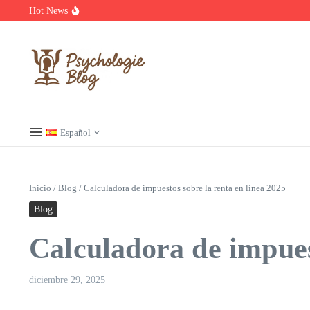
Saltar al contenido
Hot News
Découvrez les meilleurs films et séries en streaming à ne pas manq
Regardez Films et Séries en Streaming sur Wiflix
Guide complet des annuaires, tarifs et devis pour l’architecture en 
Español
Inicio
/
Blog
/
Calculadora de impuestos sobre la renta en línea 2025
Blog
Calculadora de impues
diciembre 29, 2025