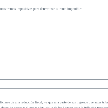
entes tramos impositivos para determinar su renta imponible:
ficiarse de una reducción fiscal, ya que una parte de sus ingresos que antes tri
el deseo de proteger el poder adquisitivo de los hogares ante la inflación persist