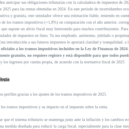
en anticipar sus obligaciones tributarias con la calculadora de impuestos de 20
de 2025 para las rentas obtenidas en 2024. En este período de incertidumbre econ
uitiva y gratuita, este simulador ofrece una estimación fiable, teniendo en cuent
o de los tramos impositivos (+1,8%) en comparación con el año anterior, corregid
 lo que supone un alivio fiscal muy bienvenido para muchos contribuyentes. Par
imulador de impuestos en línea.
Ya sea empleado, autónomo, jubilado o propietari
sta introducción a sus futuros impuestos le aportará claridad y tranquilidad, a 
oficiales a los tramos impositivos incluidos en la Ley de Finanzas de 2024.
ente gratuito, no requiere registro y está disponible para que todos pued
es y los ingresos por cuenta propia, de acuerdo con la normativa fiscal de 2025.
logía
 perfiles gracias a los ajustes de los tramos impositivos de 2025.
 los tramos impositivos y su impacto en el impuesto sobre la renta.
ar que el sistema tributario se mantenga justo ante la inflación y los cambios
a medida diseñada para reducir la carga fiscal, especialmente para la clase med