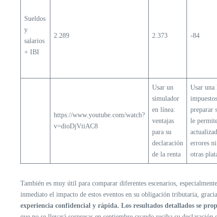
Sueldos
y
2.289
2.373
-84
salarios
+ IBI
Usar un
Usar una 
simulador
impuestos
en línea:
preparar 
https://www.youtube.com/watch?
ventajas
le permit
v=dioDjVtiAC8
para su
actualiza
declaración
errores n
de la renta
otras pla
También es muy útil para comparar diferentes escenarios, especialmente
inmediato el impacto de estos eventos en su obligación tributaria, grac
experiencia confidencial y rápida. Los resultados detallados se pro
que no se llevará sorpresas en septiembre cuando reciba su declaración 