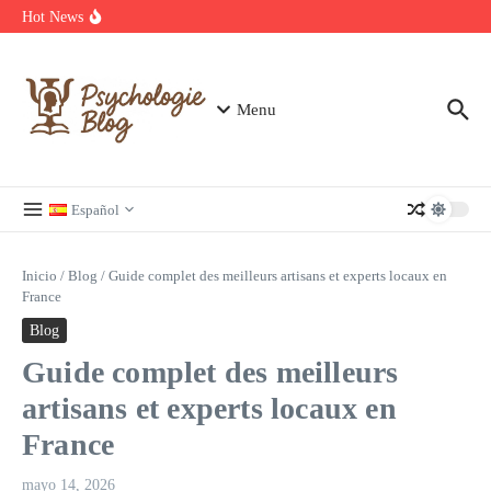
Annuaire des carreleurs en France : Prix et devis Carrelage
Saltar al contenido
Hot News
Découvrez les meilleurs films et séries en streaming à ne pas
manquer
Regardez Films et Séries en Streaming sur Wiflix
Menu
Español
Inicio
/
Blog
/
Guide complet des meilleurs artisans et experts locaux en
France
Blog
Guide complet des meilleurs
artisans et experts locaux en
France
mayo 14, 2026