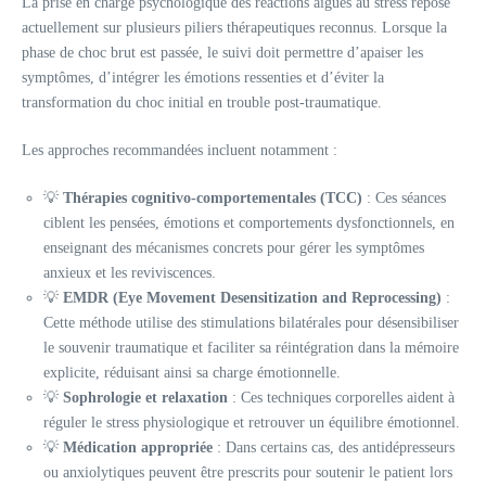
La prise en charge psychologique des réactions aiguës au stress repose
actuellement sur plusieurs piliers thérapeutiques reconnus. Lorsque la
phase de choc brut est passée, le suivi doit permettre d’apaiser les
symptômes, d’intégrer les émotions ressenties et d’éviter la
transformation du choc initial en trouble post-traumatique.
Les approches recommandées incluent notamment :
💡
Thérapies cognitivo-comportementales (TCC)
: Ces séances
ciblent les pensées, émotions et comportements dysfonctionnels, en
enseignant des mécanismes concrets pour gérer les symptômes
anxieux et les reviviscences.
💡
EMDR (Eye Movement Desensitization and Reprocessing)
:
Cette méthode utilise des stimulations bilatérales pour désensibiliser
le souvenir traumatique et faciliter sa réintégration dans la mémoire
explicite, réduisant ainsi sa charge émotionnelle.
💡
Sophrologie et relaxation
: Ces techniques corporelles aident à
réguler le stress physiologique et retrouver un équilibre émotionnel.
💡
Médication appropriée
: Dans certains cas, des antidépresseurs
ou anxiolytiques peuvent être prescrits pour soutenir le patient lors