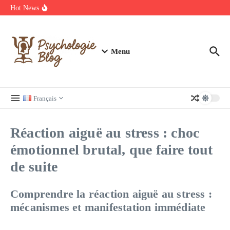
Aller au contenu
manquer
Hot News
Regardez Films et Séries en Streaming sur Wiflix
Guide complet des annuaires, tarifs et devis pour l’architecture en
France
Menu
Français
Réaction aiguë au stress : choc
émotionnel brutal, que faire tout
de suite
Comprendre la réaction aiguë au stress :
mécanismes et manifestation immédiate