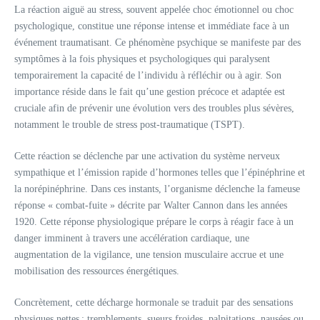
La réaction aiguë au stress, souvent appelée choc émotionnel ou choc
psychologique, constitue une réponse intense et immédiate face à un
événement traumatisant. Ce phénomène psychique se manifeste par des
symptômes à la fois physiques et psychologiques qui paralysent
temporairement la capacité de l’individu à réfléchir ou à agir. Son
importance réside dans le fait qu’une gestion précoce et adaptée est
cruciale afin de prévenir une évolution vers des troubles plus sévères,
notamment le trouble de stress post-traumatique (TSPT).
Cette réaction se déclenche par une activation du système nerveux
sympathique et l’émission rapide d’hormones telles que l’épinéphrine et
la norépinéphrine. Dans ces instants, l’organisme déclenche la fameuse
réponse « combat-fuite » décrite par Walter Cannon dans les années
1920. Cette réponse physiologique prépare le corps à réagir face à un
danger imminent à travers une accélération cardiaque, une
augmentation de la vigilance, une tension musculaire accrue et une
mobilisation des ressources énergétiques.
Concrètement, cette décharge hormonale se traduit par des sensations
physiques nettes : tremblements, sueurs froides, palpitations, nausées ou