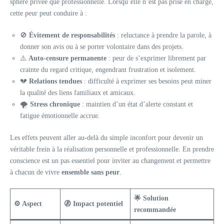
sphère privée que professionnelle. Lorsqu’elle n’est pas prise en charge,
cette peur peut conduire à :
🚫
Évitement de responsabilités
: reluctance à prendre la parole, à
donner son avis ou à se porter volontaire dans des projets.
⚠️
Auto-censure permanente
: peur de s’exprimer librement par
crainte du regard critique, engendrant frustration et isolement.
💔
Relations tendues
: difficulté à exprimer ses besoins peut miner
la qualité des liens familiaux et amicaux.
🌪️
Stress chronique
: maintien d’un état d’alerte constant et
fatigue émotionnelle accrue.
Les effets peuvent aller au-delà du simple inconfort pour devenir un
véritable frein à la réalisation personnelle et professionnelle. En prendre
conscience est un pas essentiel pour inviter au changement et permettre
à chacun de vivre
ensemble sans peur
.
🌟 Solution
⚙️ Aspect
🚷 Impact potentiel
recommandée