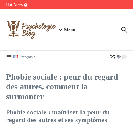
Aller au contenu
manquer
Hot News
Regardez Films et Séries en Streaming sur Wiflix
Guide complet des annuaires, tarifs et devis pour l’architecture en
France
Menu
Français
Phobie sociale : peur du regard
des autres, comment la
surmonter
Phobie sociale : maîtriser la peur du
regard des autres et ses symptômes