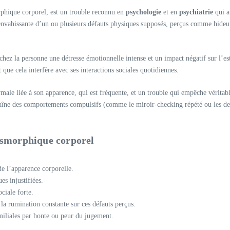
hique corporel, est un trouble reconnu en
psychologie
et en
psychiatrie
qui a
envahissante d’un ou plusieurs défauts physiques supposés, perçus comme hideux 
hez la personne une détresse émotionnelle intense et un impact négatif sur l’es
que cela interfère avec ses interactions sociales quotidiennes.
 normale liée à son apparence, qui est fréquente, et un trouble qui empêche véri
ntraîne des comportements compulsifs (comme le miroir-checking répété ou les d
ysmorphique corporel
e l’apparence corporelle.
s injustifiées.
ciale forte.
 la rumination constante sur ces défauts perçus.
amiliales par honte ou peur du jugement.