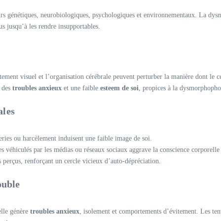
rs génétiques, neurobiologiques, psychologiques et environnementaux. La dysmo
us jusqu’à les rendre insupportables.
ement visuel et l’organisation cérébrale peuvent perturber la manière dont le ce
r des
troubles anxieux
et une faible
esteem de soi
, propices à la dysmorphopho
ales
eries ou harcèlement induisent une faible image de soi.
ues véhiculés par les médias ou réseaux sociaux aggrave la conscience corporelle
ts perçus, renforçant un cercle vicieux d’auto-dépréciation.
ouble
elle génère
troubles anxieux
, isolement et comportements d’évitement. Les tent