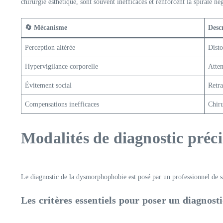
chirurgie esthétique, sont souvent inefficaces et renforcent la spirale né
🔄 Mécanisme
Desc
Perception altérée
Disto
Hypervigilance corporelle
Atten
Évitement social
Retra
Compensations inefficaces
Chiru
Modalités de diagnostic précis
Le diagnostic de la dysmorphophobie est posé par un professionnel de sa
Les critères essentiels pour poser un diagnosti