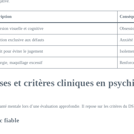
gative.
ription
Conséq
rsion visuelle et cognitive
Obsessio
tion exclusive aux défauts
Anxiété 
it pour éviter le jugement
Isolemen
rgie, maquillage excessif
Renforc
es et critères cliniques en psych
nté mentale lors d’une évaluation approfondie. Il repose sur les critères du DS
c fiable