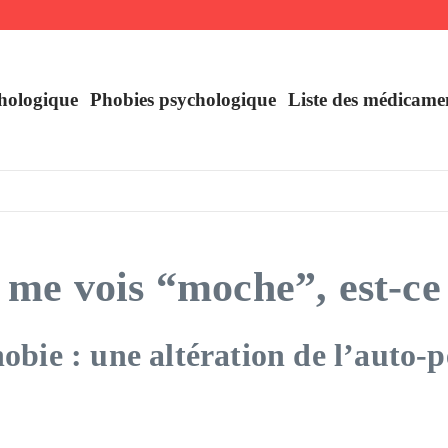
uer
hologique
Phobies psychologique
Liste des médicame
me vois “moche”, est-ce
ie : une altération de l’auto-p