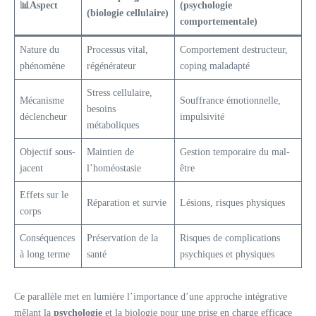
📊
Aspect
(psychologie
(biologie cellulaire)
comportementale)
Nature du
Processus vital,
Comportement destructeur,
phénomène
régénérateur
coping maladapté
Stress cellulaire,
Mécanisme
Souffrance émotionnelle,
besoins
déclencheur
impulsivité
métaboliques
Objectif sous-
Maintien de
Gestion temporaire du mal-
jacent
l’homéostasie
être
Effets sur le
Réparation et survie
Lésions, risques physiques
corps
Conséquences
Préservation de la
Risques de complications
à long terme
santé
psychiques et physiques
Ce parallèle met en lumière l’importance d’une approche intégrative
mêlant la
psychologie
et la biologie pour une prise en charge efficace