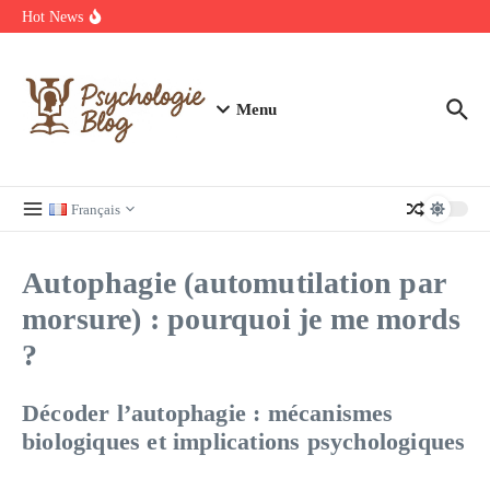
Annuaire des carreleurs en France : Prix et devis Carrelage
Aller au contenu
Hot News
Découvrez les meilleurs films et séries en streaming à ne pas
manquer
Regardez Films et Séries en Streaming sur Wiflix
Menu
Français
Autophagie (automutilation par
morsure) : pourquoi je me mords
?
Décoder l’autophagie : mécanismes
biologiques et implications psychologiques