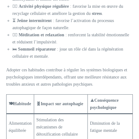
🏃‍♂️
Activité physique régulière
: favorise la mise en œuvre du
recyclage cellulaire et améliore la gestion du
stress
.
⏳
Jeûne intermittent
: favorise l’activation du processus
autophagique de façon naturelle.
🧘‍♂️
Méditation et relaxation
: renforcent la stabilité émotionnelle
et réduisent l’impulsivité.
🛌
Sommeil réparateur
: joue un rôle clé dans la régénération
cellulaire et mentale.
Adopter ces habitudes contribue à réguler les systèmes biologiques et
psychologiques interdépendants, offrant une meilleure résistance aux
troubles anxieux et autres pathologies psychiques.
🧘
Conséquence
🍽️
Habitude
🧬
Impact sur autophagie
psychologique
Stimulation des
Alimentation
Diminution de la
mécanismes de
équilibrée
fatigue mentale
détoxification cellulaire