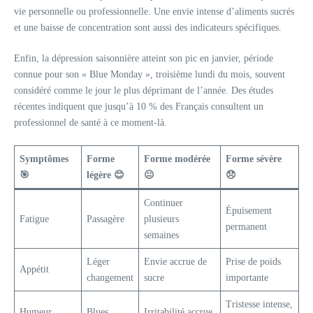
vie personnelle ou professionnelle. Une envie intense d’aliments sucrés
et une baisse de concentration sont aussi des indicateurs spécifiques.
Enfin, la dépression saisonnière atteint son pic en janvier, période
connue pour son « Blue Monday », troisième lundi du mois, souvent
considéré comme le jour le plus déprimant de l’année. Des études
récentes indiquent que jusqu’à 10 % des Français consultent un
professionnel de santé à ce moment-là.
Symptômes
Forme
Forme modérée
Forme sévère
🎯
légère 😊
😐
😞
Continuer
Épuisement
Fatigue
Passagère
plusieurs
permanent
semaines
Léger
Envie accrue de
Prise de poids
Appétit
changement
sucre
importante
Tristesse intense,
Humeur
Blues
Irritabilité accrue