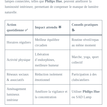
lampes connectées, telles que
Philips Hue
, peuvent améliorer la
luminosité intérieure, permettant de compenser le manque de lumière
naturelle.
Action
Conseils pratiques
Impact attendu 🌟
quotidienne ✅
📝
Meilleur équilibre
Routine réveil/repas
Horaires réguliers
circadien
au même moment
Libération
Marche, yoga, sport
Activité physique
d’endorphines,
collectif
meilleure humeur
Réseaux sociaux
Réduction isolement
Participation à des
& associatifs
émotionnel
clubs/ateliers
Aménagement
Améliore la vigilance et
Utiliser
Philips Hue
lumineux
la concentration
ou SAD Lamp
intérieur