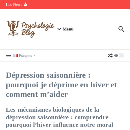
Aller au contenu
manquer
Hot News
Regardez Films et Séries en Streaming sur Wiflix
Guide complet des annuaires, tarifs et devis pour l’architecture en
France
Menu
Français
Dépression saisonnière :
pourquoi je déprime en hiver et
comment m’aider
Les mécanismes biologiques de la
dépression saisonnière : comprendre
pourquoi l’hiver influence notre moral