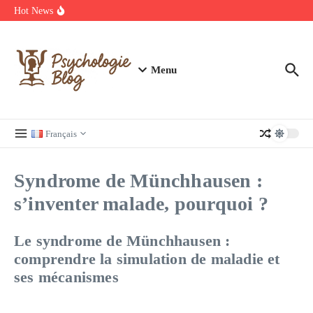
Annuaire des carreleurs en France : Prix et devis Carrelage
Aller au contenu
Hot News
Découvrez les meilleurs films et séries en streaming à ne pas
manquer
Regardez Films et Séries en Streaming sur Wiflix
Menu
Français
Syndrome de Münchhausen :
s’inventer malade, pourquoi ?
Le syndrome de Münchhausen :
comprendre la simulation de maladie et
ses mécanismes